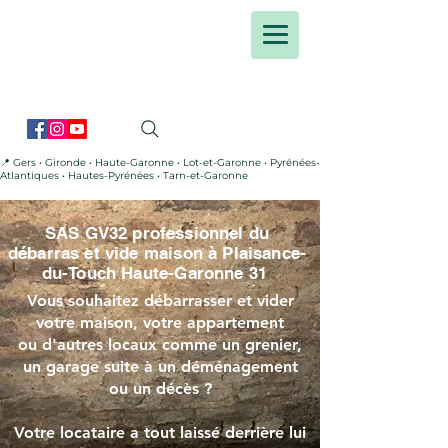
📍 Gers • Gironde • Haute-Garonne • Lot-et-Garonne • Pyrénées-
Atlantiques • Hautes-Pyrénées • Tarn-et-Garonne
SAS GV32 professionnel du
débarras et vide maison à Plaisance-
du-Touch Haute-Garonne 31
Vous souhaitez débarrasser et vider
votre maison, votre appartement
ou d'autres locaux comme un grenier,
un garage suite à un déménagement
ou un décès ?
Votre locataire a tout laissé derrière lui