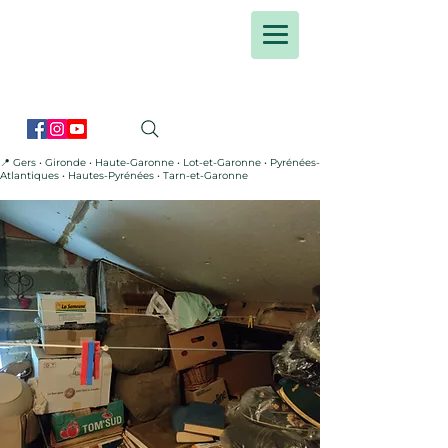
📍 Gers • Gironde • Haute-Garonne • Lot-et-Garonne • Pyrénées-
Atlantiques • Hautes-Pyrénées • Tarn-et-Garonne