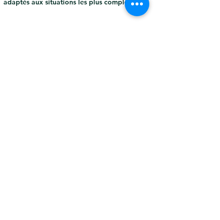
adaptés aux situations les plus complexes.
Précédent
Suivant
SAS GV 32
Professionnel désencombrement et
nettoyage
32800 Eauze